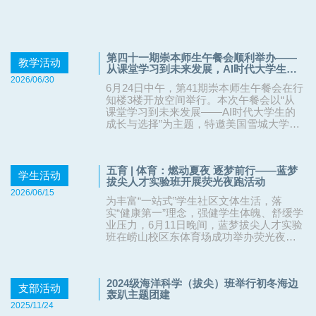
第四十一期崇本师生午餐会顺利举办——
教学活动
从课堂学习到未来发展，AI时代大学生的
成长与选择
2026/06/30
6月24日中午，第41期崇本师生午餐会在行
知楼3楼开放空间举行。本次午餐会以“从
课堂学习到未来发展——AI时代大学生的
成长与选择”为主题，特邀美国雪城大学马
颖毅教授参与，围绕人工智能浪潮下老师
教学发展、学生本科学习、AI的合理运用
等问题展开深度交流，引导同学们理性看
五育 | 体育：燃动夏夜 逐梦前行——蓝梦
待AI技术。教务处副处长李筠，崇本学院
学生活动
拔尖人才实验班开展荧光夜跑活动
副院长赵栋梁、陈青，外国语学院教授张
2026/06/15
凯，基础教学中心副教授张银，班级导师
为丰富“一站式”学生社区文体生活，落
代表宋德海、徐昭，学业导师代表庄昀
实“健康第一”理念，强健学生体魄、舒缓学
筠、郭玲莉出席，崇本学院各年级本科生
业压力，6月11日晚间，蓝梦拔尖人才实验
学生代表参加。 马颖毅教授结合自身工作
班在崂山校区东体育场成功举办荧光夜跑
经历，分享了不同高校应对人工智能变革
主题活动，在流光溢彩的夜色中奔跑驰
的教学实践，对比了国内外高校在AI工具
骋，尽情展现青春活力与昂扬风貌。夜幕
教学、人才培养模式上的差异，剖析当下
降临，东体育场灯火璀璨。活动开始前，
大学教育面临的机遇与挑战。在场老师们
2024级海洋科学（拔尖）班举行初冬海边
同学们有序领取荧光手环、荧光贴纸等道
支部活动
感触颇深，对此展开激烈讨论，发表自己
轰趴主题团建
具，纷纷佩戴装扮，点点荧光在夜色里闪
对于AI教学的不同看法。赵栋梁院长指
2025/11/24
烁跳动，成为操场上一道靓丽的风景线。
出，不同老师对于AI教学的接受程度不