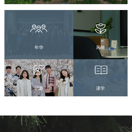
年华
风物
记趣
课学