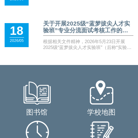
关于开展2025级“蓝梦拔尖人才实
18
验班”专业分流面试考核工作的通
知
2026/05
根据相关文件精神，2026年5月23日开展
2025级“蓝梦拔尖人才实验班”（后称“实验
班”）专业分流面试考核工作，现将有关事项
通知如下：一、考核时间及地点考核时间：
5月23日（周六），上午场9:00—12:00，下
午场13:00—16:00考核地点：行知楼3楼崇本
学院面试分组安排见附件。二、面试内容与
程序面试重点评估学生专业认知与学术志
趣、逻辑思维与创新能力、学习规划与发展
潜力。每个学生面试时间10分钟左右，分个
人陈述（不超过两分钟）和专家提问两部
分。请参加面试的学生携带智能卡（或身份
图书馆
学校地图
证）根据分组安排分别于8:30（上午场）和
12:30（下午场）之前到崂山校区行知楼3楼
开放空间签到等候。三、其他事宜面试期
间，违纪认定和处理参照学校《中国海洋大
学全日制本科课程考试管理办法》第六章相