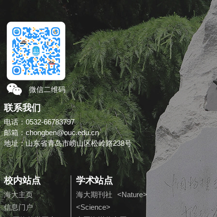
微信二维码
联系我们
电话：0532-66783797
邮箱：chongben@ouc.edu.cn
地址：山东省青岛市崂山区松岭路238号
校内站点
学术站点
海大主页
海大期刊社
<Nature>
信息门户
<Science>