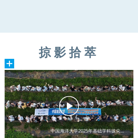
大家三两结伴、欢声笑语，相互加油鼓
同，AI正逐步分担老师们的教学压力，并
劲，轻松欢快的氛围驱散了平日的疲惫。
对未来大学教育如何与AI合理结合提出疑
随着指令发出，荧光夜跑正式开跑。同学
问。马颖毅教授对张凯老师在大学英语课
们迈着矫健的步伐，沿着跑道奋力向前奔
堂上“即兴提问”的授课方式表示认可，提出
跑。跑动过程中，斑斓的荧光配饰随动作
在AI时代应加强学生的主体性和思考能
摇曳流转，连成一道道灵动的光带。大家
力。 随后，在场学生代表们纷纷分享自身
调整节奏、彼此陪伴，有人全速向前挑战
专业学习现状、对 AI 工具的使用
自我，有人缓步同行畅谈生活，没有攀比
与竞争，只有并肩同行的温暖与肆意奔跑
掠影拾萃
的快乐。晚风拂面，步履不停，青春的朝
气与活力在运动中尽情释放。体魄健则行
致远。此次荧光夜跑活动，不仅帮助同学
们舒缓了学业压力、锻炼了身体素质，更
引导大家养成坚持运动、积极向上的健康
生活习惯。下一步，学院将继续依托“一站
式”学生社区阵地，不断丰富第二课堂内
容，以多元活动涵养优良班风学风，引导
全体拔尖学子在勤学钻
中国海洋大学2025年基础学科拔尖...