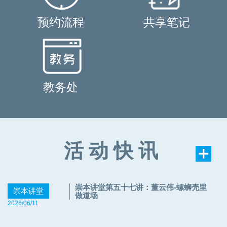
关条款执行。咨询人：王老师电话：0532-
66783798邮箱：wangshichen@ouc.edu.cn
预约流程
共享笔记
附件：2025级“蓝梦拔尖人才实验班”专业分
流面试考核分组安排.xlsx崇本学院2026年5
月18日
教务处
活动快讯
崇本讲堂第五十七讲：董云伟-螺蛳壳里
崇本讲堂
做道场
2026/06/11