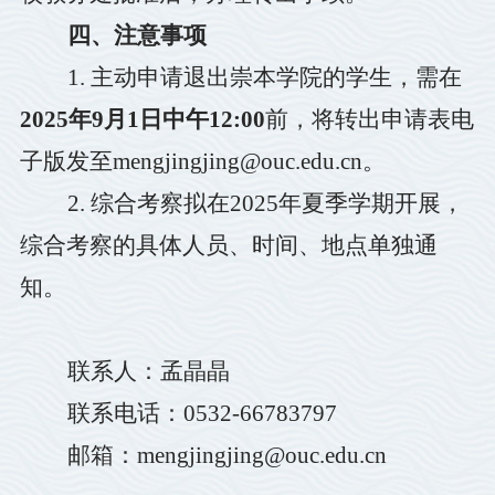
四、注意事项
1.
主动申请退出崇本学院的学生，需在
2025
年
9
月
1
日中午
12:00
前，将转出申请表电
子版发至
mengjingjing@ouc.edu.cn
。
2.
综合考察拟在
2025
年夏季学期开展，
综合考察的具体人员、时间、地点单独通
知。
联系人：孟晶晶
联系电话：
0532-66783797
邮箱：
mengjingjing@ouc.edu.cn