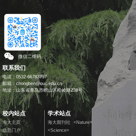
微信二维码
联系我们
电话：0532-66783797
邮箱：chongben@ouc.edu.cn
地址：山东省青岛市崂山区松岭路238号
校内站点
学术站点
海大主页
海大期刊社
<Nature>
信息门户
<Science>