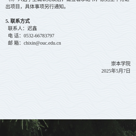
出项目，具体事项另行通知。
5. 联系方式
联系人：迟鑫
电 话：
0532-66783797
邮 箱：
chixin@ouc.edu.cn
崇本学院
2025
年
5
月
7
日