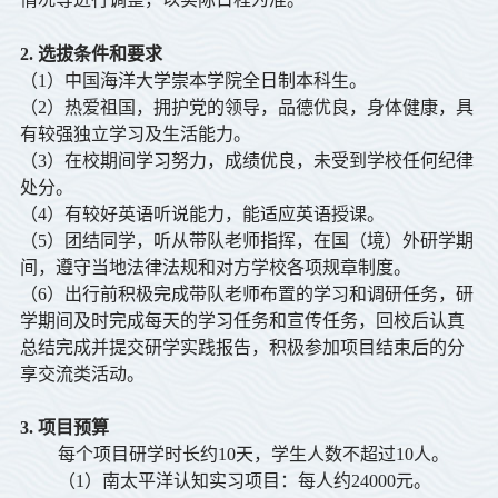
2. 选拔条件和要求
（1）中国海洋大学崇本学院全日制本科生。
（2）热爱祖国，拥护党的领导，品德优良，身体健康，具
有较强独立学习及生活能力。
（3）在校期间学习努力，成绩优良，未受到学校任何纪律
处分。
（4）有较好英语听说能力，能适应英语授课。
（5）团结同学，听从带队老师指挥，在国（境）外研学期
间，遵守当地法律法规和对方学校各项规章制度。
（6）出行前积极完成带队老师布置的学习和调研任务，研
学期间及时完成每天的学习任务和宣传任务，回校后认真
总结完成并提交研学实践报告，积极参加项目结束后的分
享交流类活动。
3. 项目预算
每个项目研学时长约
10
天，学生人数不超过
10
人。
（1）南太平洋认知实习项目：每人约24
000
元。