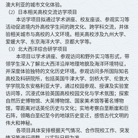
澳大利亚的城市文化体验。
（2）日本相关高校交流访学项目
本访学项目拟通过学术讲座、校友座谈、参观实习等
活动促进境内外高校学生间的跨文化、跨学科交流，并体
验相关城市与高校的人文环境。相关高校涉及九州大学、
爱媛大学、东京海洋大学、京都大学等。
（3）北大西洋综合研学项目
本项目以学术讲座、参观访问和野外实习等形式，带
领学生深入了解北大西洋沿岸地理地貌及海洋环境特征，
并深度体验独特的文化历史环境。参观访问多所国际知名
高校及科研院所，包括英国牛津大学、剑桥大学、伦敦大
学学院及东安格利亚大学，通过校园参观、授课及实验室
访问等，沉浸式体验英国高校校园文化与学术氛围；探索
自然历史博物馆、大英博物馆、国家美术馆等著名博物
馆，零距离对话英伦历史与文化；实地考察白垩断崖和巨
石阵，领略白垩纪至今的地球历史变迁，感悟古代文明的
伟大和神秘。
各项目具体安排根据天气情况、合作院校工作、突发
情况等进行调整，以实际日程为准。