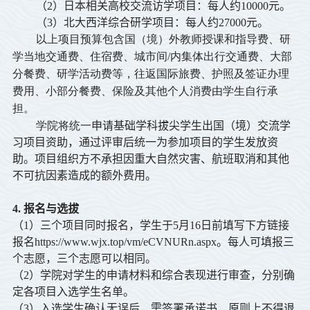
（2）
日本相关高校交流访学项目
：每人约
10000
元。
（3）北大西洋综合研学项目：每人约27
000
元。
以上项目预算包含国（境）外教师授课和指导费、研
学当地交通费、住宿费、城市间/内集体出行交通费、大部
分餐费、研学活动费等，往返国际旅费、护照及签证办理
费用、小部分餐费、保险及其他个人消费由学生自行承
担。
学院将统一
申请基础学科拔尖学生出国（境）交流学
习项目资助，通过评审后统一为参加项目的学生发放资
助。项目组织方不承担因重大自然灾害、航班取消和其他
不可抗因素造成的额外费用。
4. 报名与选拔
（1）三个项目同时报名，学生于
5
月
16
日前填写下方链接
报名
https://www.wjx.top/vm/eCVNURn.aspx
。每人可填报三
个志愿，三个志愿可以相同。
（2）学院对学生的申请材料和综合表现进行审查，分别确
定各项目入选学生名单。
（3）入选学生确认无误后，需签署承诺书，原则上不得退