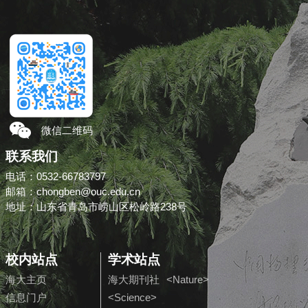
微信二维码
联系我们
电话：0532-66783797
邮箱：chongben@ouc.edu.cn
地址：山东省青岛市崂山区松岭路238号
校内站点
学术站点
海大主页
海大期刊社
<Nature>
信息门户
<Science>